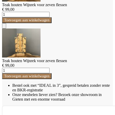
Teak houten Wijnrek voor zeven flessen
€
99,00
Teak
houten
Toevoegen aan winkelwagen
Wijnrek
voor
Add
zeven
to
flessen
Cart
aantal
Teak houten Wijnrek voor zeven flessen
€
99,00
Teak
houten
Toevoegen aan winkelwagen
Wijnrek
voor
Bestel ook met “IDEAL in 3”, gespreid betalen zonder rente
zeven
en BKR-registratie
flessen
Onze meubelen liever zien? Bezoek onze showroom in
aantal
Gieten met een enorme voorraad