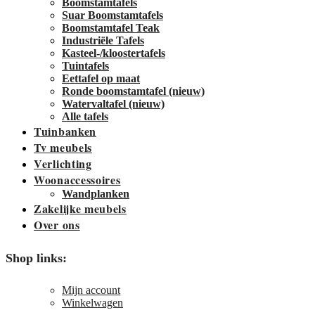
Boomstamtafels
Suar Boomstamtafels
Boomstamtafel Teak
Industriële Tafels
Kasteel-/kloostertafels
Tuintafels
Eettafel op maat
Ronde boomstamtafel (nieuw)
Watervaltafel (nieuw)
Alle tafels
Tuinbanken
Tv meubels
Verlichting
Woonaccessoires
Wandplanken
Zakelijke meubels
Over ons
Shop links:
Mijn account
Winkelwagen