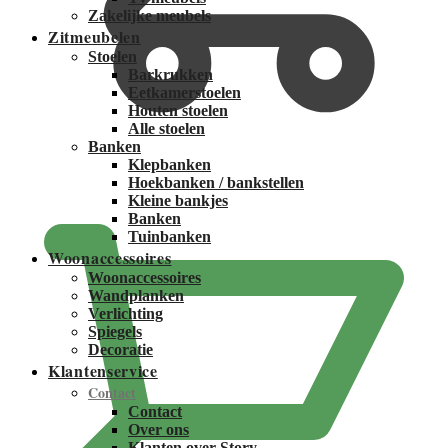
Zakelijke meubels
Zitmeubelen
Stoelen
Barkrukken
Eetkamerstoelen
Houten stoelen
Alle stoelen
Banken
Klepbanken
€
0,00
Hoekbanken / bankstellen
Kleine bankjes
Banken
Tuinbanken
Woonaccessoires
Woonaccessoires
Wandplanken
Verlichting
Spiegels
Decoratie
Klantenservice
Contact
Contact
Over ons
Klanten over Story