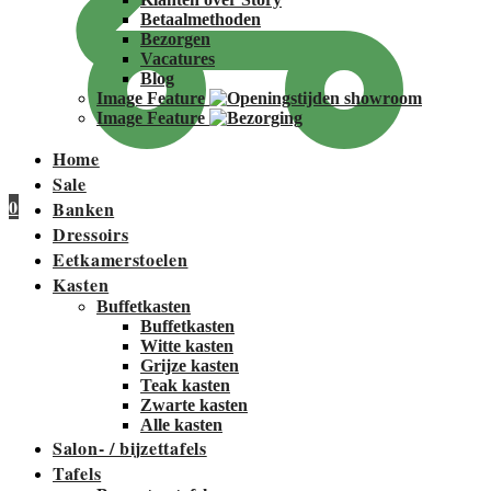
Betaalmethoden
Bezorgen
Vacatures
Blog
Image Feature
Image Feature
Home
Sale
0
Banken
Dressoirs
Eetkamerstoelen
Kasten
Buffetkasten
Buffetkasten
Witte kasten
Grijze kasten
Teak kasten
Zwarte kasten
Alle kasten
Salon- / bijzettafels
Tafels