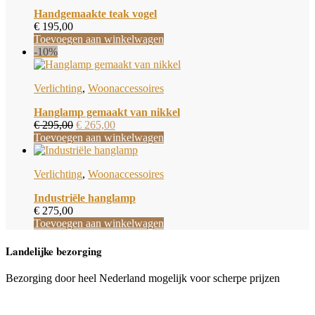
Handgemaakte teak vogel
€
195,00
Toevoegen aan winkelwagen
-10%
Verlichting
,
Woonaccessoires
Hanglamp gemaakt van nikkel
Oorspronkelijke
Huidige
€
295,00
€
265,00
prijs
prijs
Toevoegen aan winkelwagen
was:
is:
€ 295,00.
€ 265,00.
Verlichting
,
Woonaccessoires
Industriële hanglamp
€
275,00
Toevoegen aan winkelwagen
Landelijke bezorging
Bezorging door heel Nederland mogelijk voor scherpe prijzen