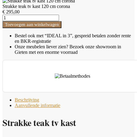
Add
120
to
Strakke teak tv kast 120 cm corona
cm
Cart
€
295,00
corona
Strakke
aantal
teak
Toevoegen aan winkelwagen
tv
kast
Bestel ook met “IDEAL in 3”, gespreid betalen zonder rente
120
en BKR-registratie
cm
Onze meubelen liever zien? Bezoek onze showroom in
corona
Gieten met een enorme voorraad
aantal
Beschrijving
Aanvullende informatie
Strakke teak tv kast