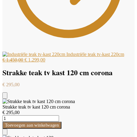
Industriële teak tv-kast 220cm
Oorspronkelijke
Huidige
€
1.450,00
€
1.299,00
prijs
prijs
Strakke teak tv kast 120 cm corona
was:
is:
€ 1.450,00.
€ 1.299,00.
€
295,00
Add
to
Strakke teak tv kast 120 cm corona
Cart
€
295,00
Strakke
teak
Toevoegen aan winkelwagen
tv
kast