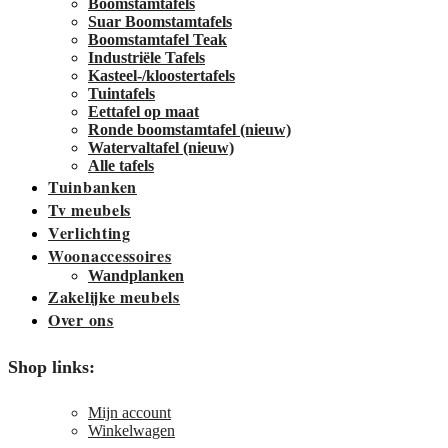
Boomstamtafels
Suar Boomstamtafels
Boomstamtafel Teak
Industriële Tafels
Kasteel-/kloostertafels
Tuintafels
Eettafel op maat
Ronde boomstamtafel (nieuw)
Watervaltafel (nieuw)
Alle tafels
Tuinbanken
Tv meubels
Verlichting
Woonaccessoires
Wandplanken
Zakelijke meubels
Over ons
Shop links:
Mijn account
Winkelwagen