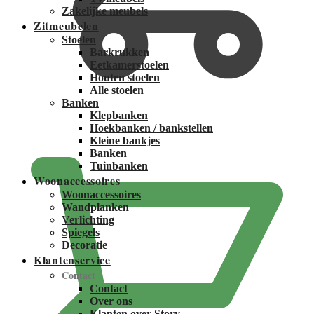
Zakelijke meubels
Zitmeubelen
Stoelen
Barkrukken
Eetkamerstoelen
Houten stoelen
Alle stoelen
Banken
Klepbanken
€
0,00
Hoekbanken / bankstellen
Kleine bankjes
Banken
Tuinbanken
Woonaccessoires
Woonaccessoires
Wandplanken
Verlichting
Spiegels
Decoratie
Klantenservice
Contact
Contact
Over ons
Klanten over Story