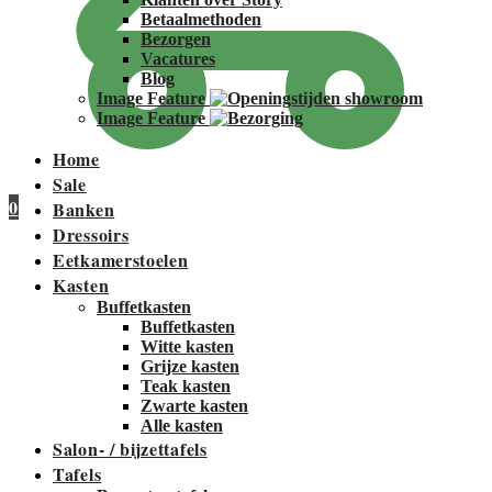
Betaalmethoden
Bezorgen
Vacatures
Blog
Image Feature
Image Feature
Home
Sale
0
Banken
Dressoirs
Eetkamerstoelen
Kasten
Buffetkasten
Buffetkasten
Witte kasten
Grijze kasten
Teak kasten
Zwarte kasten
Alle kasten
Salon- / bijzettafels
Tafels