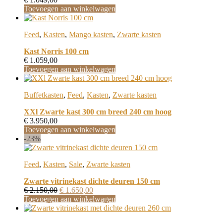
Toevoegen aan winkelwagen
Feed
,
Kasten
,
Mango kasten
,
Zwarte kasten
Kast Norris 100 cm
€
1.059,00
Toevoegen aan winkelwagen
Buffetkasten
,
Feed
,
Kasten
,
Zwarte kasten
XXl Zwarte kast 300 cm breed 240 cm hoog
€
3.950,00
Toevoegen aan winkelwagen
-23%
Feed
,
Kasten
,
Sale
,
Zwarte kasten
Zwarte vitrinekast dichte deuren 150 cm
Oorspronkelijke
Huidige
€
2.150,00
€
1.650,00
prijs
prijs
Toevoegen aan winkelwagen
was:
is:
€ 2.150,00.
€ 1.650,00.