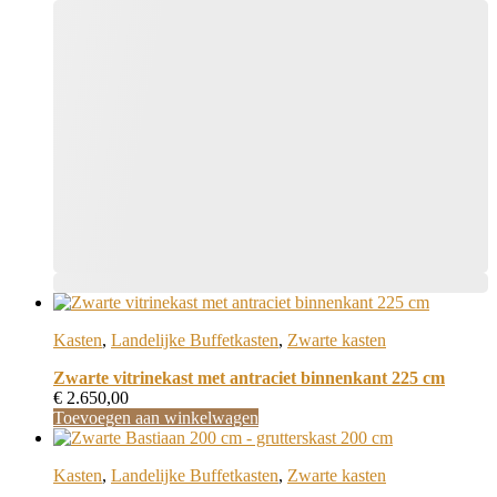
optie
kan
gekozen
worden
op
de
productpagina
Dit
product
Kasten
,
Landelijke Buffetkasten
,
Zwarte kasten
heeft
meerdere
Zwarte vitrinekast met antraciet binnenkant 225 cm
variaties.
€
2.650,00
Deze
Toevoegen aan winkelwagen
optie
kan
gekozen
Kasten
,
Landelijke Buffetkasten
,
Zwarte kasten
worden