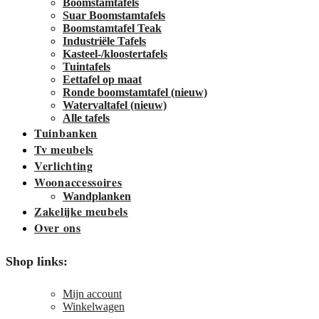
Boomstamtafels
Suar Boomstamtafels
Boomstamtafel Teak
Industriële Tafels
Kasteel-/kloostertafels
Tuintafels
Eettafel op maat
Ronde boomstamtafel (nieuw)
Watervaltafel (nieuw)
Alle tafels
Tuinbanken
Tv meubels
Verlichting
Woonaccessoires
Wandplanken
Zakelijke meubels
Over ons
Shop links:
Mijn account
Winkelwagen