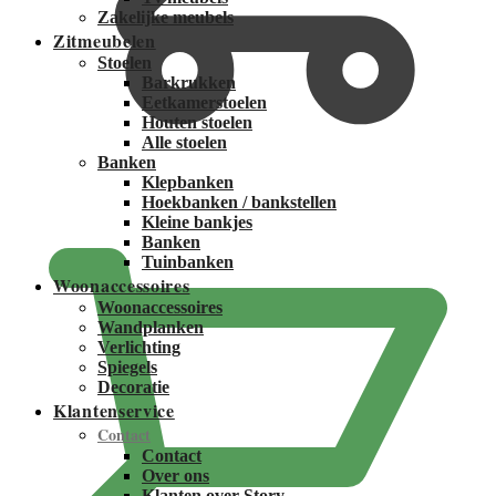
Zakelijke meubels
Zitmeubelen
Stoelen
Barkrukken
Eetkamerstoelen
Houten stoelen
Alle stoelen
Banken
Klepbanken
€
0,00
Hoekbanken / bankstellen
Kleine bankjes
Banken
Tuinbanken
Woonaccessoires
Woonaccessoires
Wandplanken
Verlichting
Spiegels
Decoratie
Klantenservice
Contact
Contact
Over ons
Klanten over Story