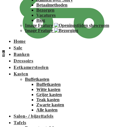
Betaalmethoden
Bezorgen
Vacatures
Blog
Image Feature
Image Feature
Home
Sale
0
Banken
Dressoirs
Eetkamerstoelen
Kasten
Buffetkasten
Buffetkasten
Witte kasten
Grijze kasten
Teak kasten
Zwarte kasten
Alle kasten
Salon- / bijzettafels
Tafels