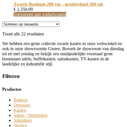
op
Zwarte Bastiaan 200 cm – grutterskast 200 cm
de
€
2.350,00
productpagina
Toevoegen aan winkelwagen
Gesorteerd
Toont alle 22 resultaten
op
We hebben een grote collectie zwarte kasten in onze webwinkel en
nieuwste
ook in onze showroomin Gieten. Bezoek de showroom van dinsdag
tot en met zondag en bekijk een onuitputtelijke voorraad grote
boomstam tafels, buffetkasten, salonkasten, TV-kasten in de
landelijke en industriële stijl.
Filteren
Producten
Banken
Dressoirs
Kasten
Salon- / bijzettafels
Sidetables
Stoelen