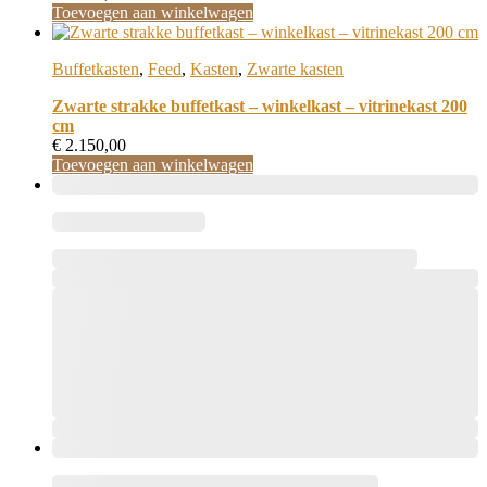
Toevoegen aan winkelwagen
Buffetkasten
,
Feed
,
Kasten
,
Zwarte kasten
Zwarte strakke buffetkast – winkelkast – vitrinekast 200
cm
€
2.150,00
Toevoegen aan winkelwagen
,
Dit
product
,
,
heeft